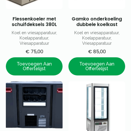
Flessenkoeler met
Gamko onderkoeling
schuifdeksels 380L
dubbele koelkast
Koel en vriesapparatuur,
Koel en vriesapparatuur,
Koelapparatuur,
Koelapparatuur,
Vriesapparatuur
Vriesapparatuur
€
75,00
€
85,00
Toevoegen Aan
Toevoegen Aan
Offertelijst
Offertelijst