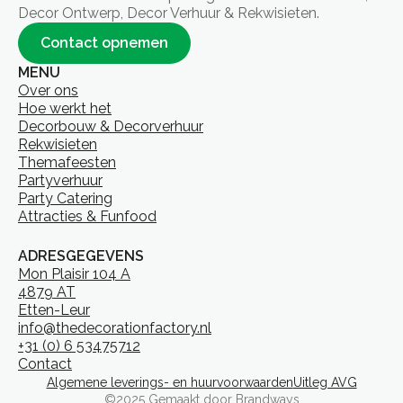
Decor Ontwerp, Decor Verhuur & Rekwisieten.
Contact opnemen
MENU
Over ons
Hoe werkt het
Decorbouw & Decorverhuur
Rekwisieten
Themafeesten
Partyverhuur
Party Catering
Attracties & Funfood
ADRESGEGEVENS
Mon Plaisir 104 A
4879 AT
Etten-Leur
info@thedecorationfactory.nl
+31 (0) 6 53475712
Contact
Algemene leverings- en huurvoorwaarden
Uitleg AVG
©2025 Gemaakt door Brandways