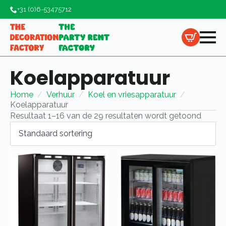
+31 (0)6-53475712
Koelapparatuur
Home
Verhuur
Koel en vriesapparatuur
Koelapparatuur
Resultaat 1–16 van de 29 resultaten wordt getoond