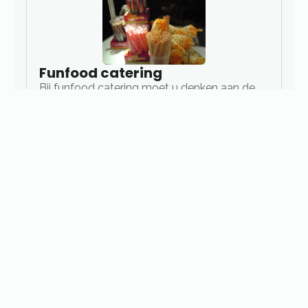
Funfood catering
Bij funfood catering moet u denken aan de
hierboven gepubliceerde elementen:
• Suikerspinnen
• Popcorn
• Slush Puppie
• Hot Dog
• Donuts
• Nostalgische Italiaanse ijscokar
• Nostalgische Haringkar
• Belgische frietkot