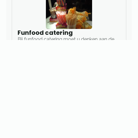
Funfood catering
Bij funfood catering moet u denken aan de
hierboven gepubliceerde elementen:
• Suikerspinnen
• Popcorn
• Slush Puppie
• Hot Dog
• Donuts
• Nostalgische Italiaanse ijscokar
• Nostalgische Haringkar
• Belgische frietkot