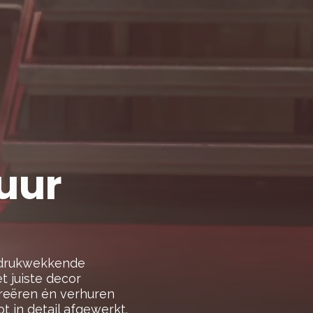
uur
indrukwekkende
t juiste decor
creëren én verhuren
ot in detail afgewerkt.