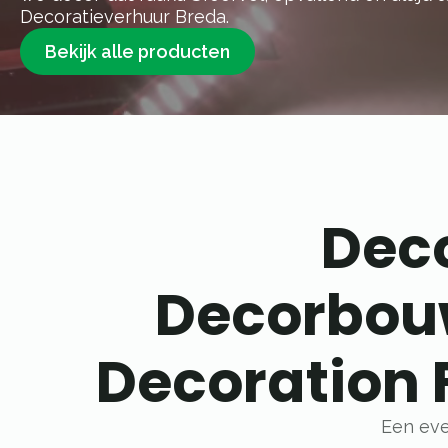
Decoratieverhuur Breda.
Bekijk alle producten
Dec
Decorbouw
Decoration F
Een eve