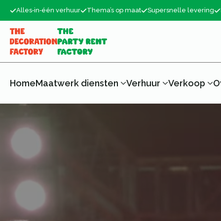
Alles‑in‑één verhuur
Thema’s op maat
Supersnelle levering
Home
Maatwerk diensten
Verhuur
Verkoop
O