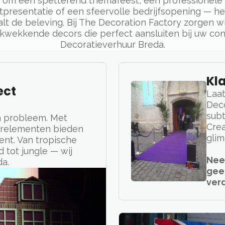
om een spetterend themafeest, een professionele
tpresentatie of een sfeervolle bedrijfsopening — he
lt de beleving. Bij The Decoration Factory zorgen wi
ukwekkende decors die perfect aansluiten bij uw con
Decoratieverhuur Breda.
Kl
ect
Laat
Deco
subt
n probleem. Met
Crea
orelementen bieden
glim
ent. Van tropische
 tot jungle — wij
Nee
da.
gee
verd