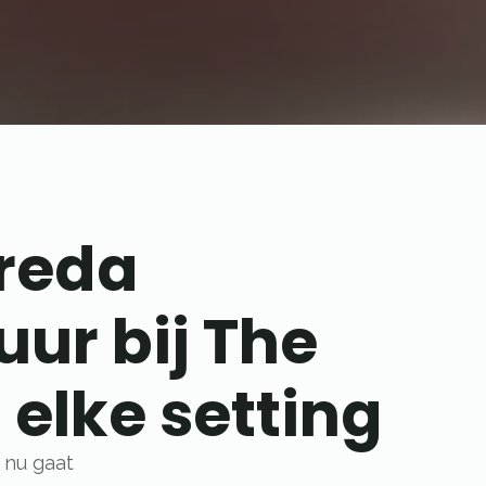
reda
ur bij The
 elke setting
 nu gaat