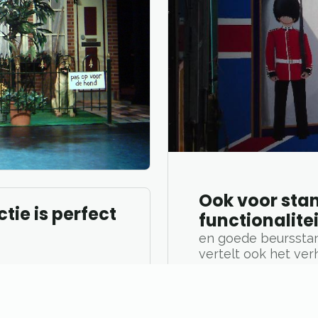
Ook voor sta
tie is perfect
functionalitei
en goede beursstan
vertelt ook het ve
bouwt stands die er
ntaties
sterke visuele ele
ngevents
wij u om op te valle
sgebonden