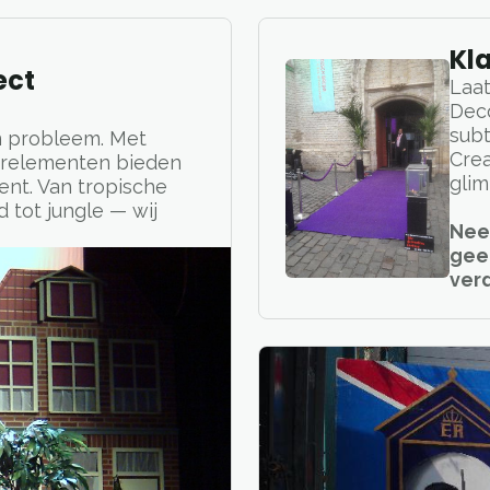
Kl
ect
Laat
Deco
subt
n probleem. Met
Crea
orelementen bieden
glim
ent. Van tropische
 tot jungle — wij
Nee
gee
verd