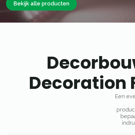
Bekijk alle producten
Decorbouw
Decoration F
Een eve
produc
bepaa
indr