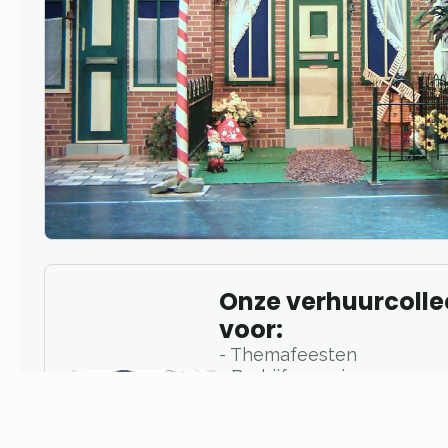
Onze verhuurcollec
voor:
- Themafeesten
- Bedrijfsopeningen
- Beurzen en productprese
- Winkelacties en marketi
- Feestdagen en seizoen