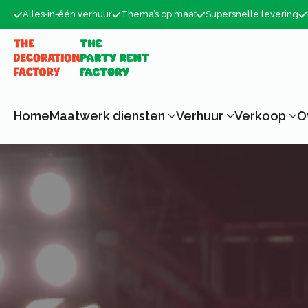
Alles‑in‑één verhuur
Thema’s op maat
Supersnelle levering
Home
Maatwerk diensten
Verhuur
Verkoop
O