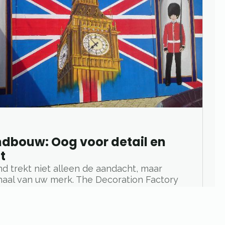
ndbouw: Oog voor detail en
t
d trekt niet alleen de aandacht, maar
rhaal van uw merk. The Decoration Factory
uit springen. Met slimme indelingen,
menten en praktische oplossingen helpen
n.