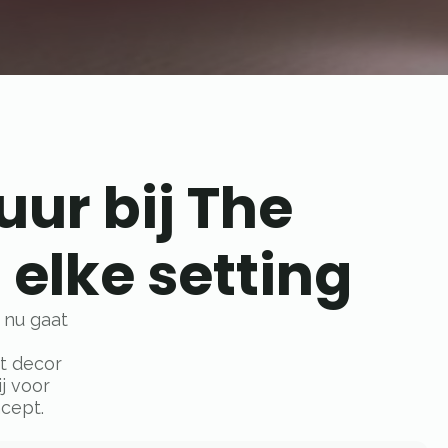
ur bij The
 elke setting
 nu gaat
t decor
j voor
cept.