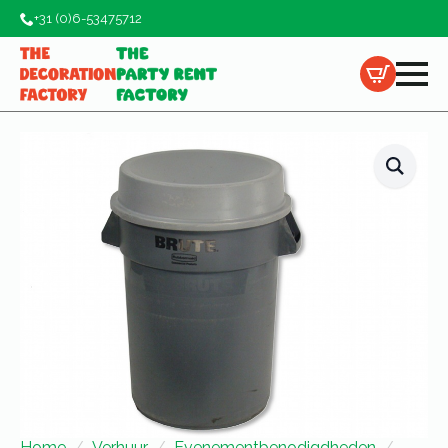
+31 (0)6-53475712
Home
Verhuur
Evenementbenodigdheden