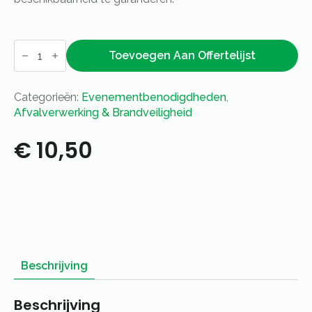
Afvalbak
met
Toevoegen Aan Offertelijst
vlamdovende
deksel
grijs
Categorieën:
Evenementbenodigdheden
,
120L
aantal
Afvalverwerking & Brandveiligheid
€
10,50
Beschrijving
Beschrijving