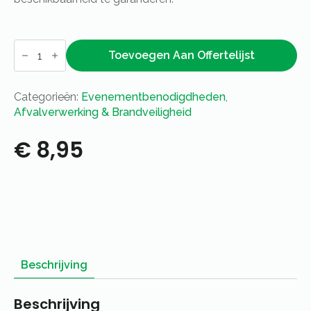
Afvalbak
met
Toevoegen Aan Offertelijst
vlamdovende
deksel
–
Categorieën:
Evenementbenodigdheden
,
staal
aantal
Afvalverwerking & Brandveiligheid
€
8,95
Beschrijving
Beschrijving