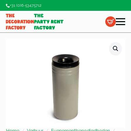
+31 (0)6-53475712
Home
Verhuur
Evenementbenodigdheden