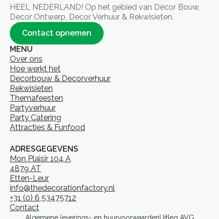
HEEL NEDERLAND! Op het gebied van Decor Bouw,
Decor Ontwerp, Decor Verhuur & Rekwisieten.
Contact opnemen
MENU
Over ons
Hoe werkt het
Decorbouw & Decorverhuur
Rekwisieten
Themafeesten
Partyverhuur
Party Catering
Attracties & Funfood
ADRESGEGEVENS
Mon Plaisir 104 A
4879 AT
Etten-Leur
info@thedecorationfactory.nl
+31 (0) 6 53475712
Contact
Algemene leverings- en huurvoorwaarden
Uitleg AVG