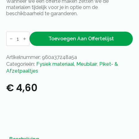
Wanneer we een offerte maken zetten we de
materialen tijdelijk voor je in optie om de
beschikbaarheid te garanderen.
Afzetkoord
velours
Toevoegen Aan Offertelijst
bordeauxrood
/
chroom
Artikelnummer:
960a37248a5a
aantal
Categorieën:
Fysiek materiaal
,
Meubilair
,
Piket- &
Afzetpaaltjes
€
4,60