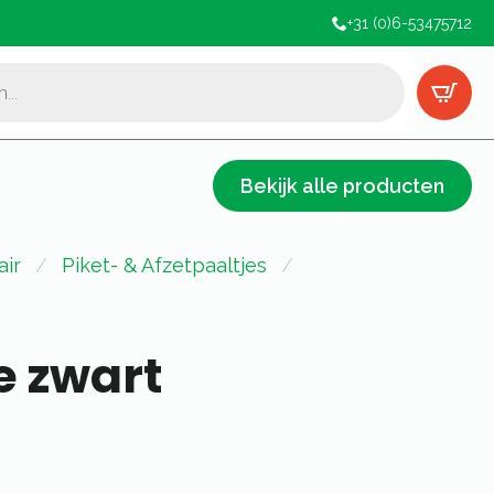
+31 (0)6-53475712
Bekijk alle producten
air
Piket- & Afzetpaaltjes
e zwart