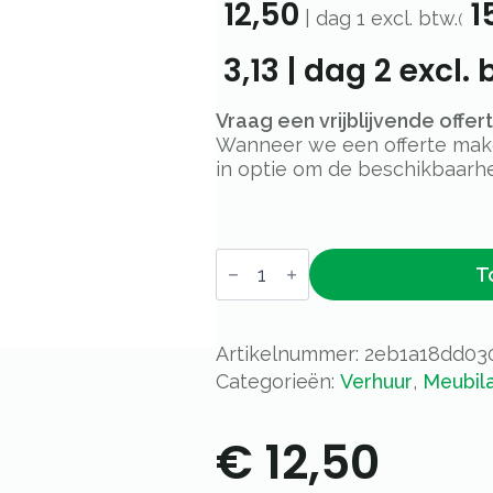
12,50
15
|
dag 1
excl. btw.
(
3,13
|
dag 2
excl. 
Vraag een vrijblijvende offe
Wanneer we een offerte maken
in optie om de beschikbaarhe
Afzetpaaltje
T
zwart
aantal
Artikelnummer:
2eb1a18dd03
Categorieën:
Verhuur
,
Meubila
€
12,50