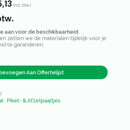
,13
incl. btw.)
btw.
rte aan voor de beschikbaarheid.
 zetten we de materialen tijdelijk voor je
id te garanderen.
oevoegen Aan Offertelijst
0
ir
,
Piket- & Afzetpaaltjes