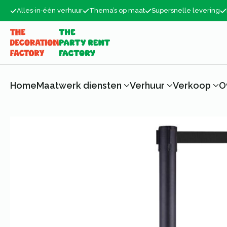
Alles‑in‑één verhuur
Thema’s op maat
Supersnelle levering
Home
Maatwerk diensten
Verhuur
Verkoop
O