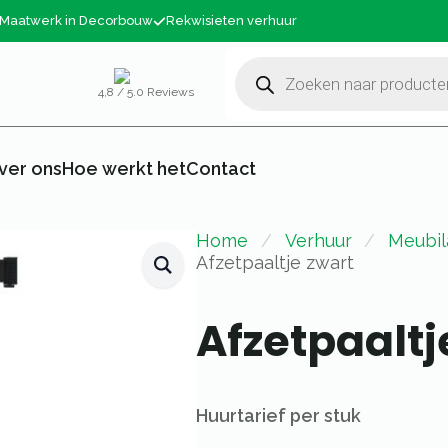
Maatwerk in Decorbouw
Rekwisieten verhuur
Producten
zoeken
4,8 / 5.0 Reviews
ver ons
Hoe werkt het
Contact
Home
Verhuur
Meubil
Afzetpaaltje zwart
Afzetpaaltj
Huurtarief per stuk