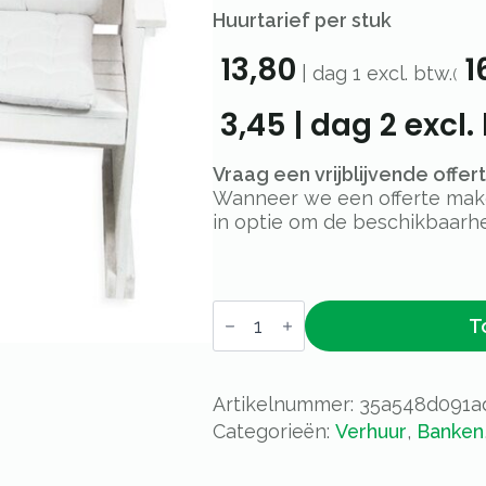
Huurtarief per stuk
13,80
1
|
dag 1
excl. btw.
(
3,45
|
dag 2
excl.
Vraag een vrijblijvende offe
Wanneer we een offerte maken
in optie om de beschikbaarhe
Bank
T
steigerhout
wit
met
rugleuning
2-
Artikelnummer:
35a548d091a
zits
Categorieën:
Verhuur
,
Banken
aantal