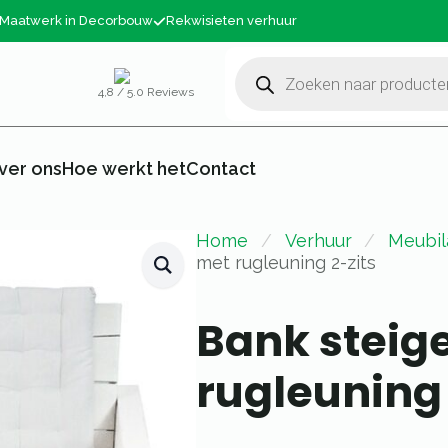
Maatwerk in Decorbouw
Rekwisieten verhuur
Producten
zoeken
4,8 / 5.0 Reviews
ver ons
Hoe werkt het
Contact
Home
Verhuur
Meubil
met rugleuning 2-zits
Bank steig
rugleuning 