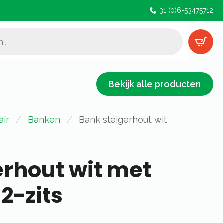
+31 (0)6-53475712
Bekijk alle producten
air
Banken
Bank steigerhout wit
erhout wit met
2-zits