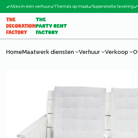
Alles‑in‑één verhuur
Thema’s op maat
Supersnelle levering
Home
Maatwerk diensten
Verhuur
Verkoop
O