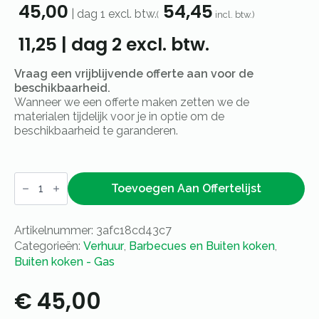
45,00
54,45
|
dag 1
excl. btw.
(
incl. btw.)
11,25
|
dag 2
excl. btw.
Vraag een vrijblijvende offerte aan voor de
beschikbaarheid.
Wanneer we een offerte maken zetten we de
materialen tijdelijk voor je in optie om de
beschikbaarheid te garanderen.
Barbecue
Hendi
Toevoegen Aan Offertelijst
-
inklapbaar
gas
Artikelnummer:
3afc18cd43c7
-
klein
Categorieën:
Verhuur
,
Barbecues en Buiten koken
,
aantal
Buiten koken - Gas
€
45,00