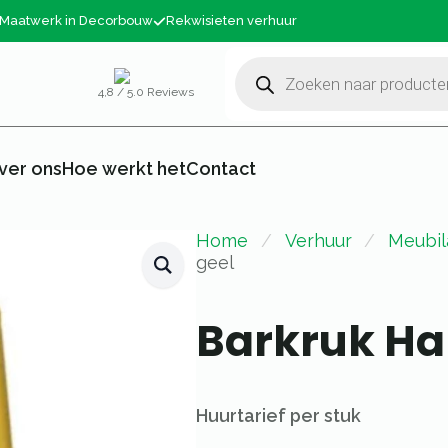
Maatwerk in Decorbouw
Rekwisieten verhuur
Producten
zoeken
4,8 / 5.0 Reviews
ver ons
Hoe werkt het
Contact
Home
Verhuur
Meubil
geel
Barkruk H
Huurtarief per stuk