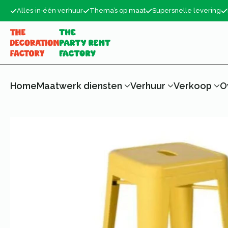
Alles‑in‑één verhuur
Thema’s op maat
Supersnelle levering
Home
Maatwerk diensten
Verhuur
Verkoop
O