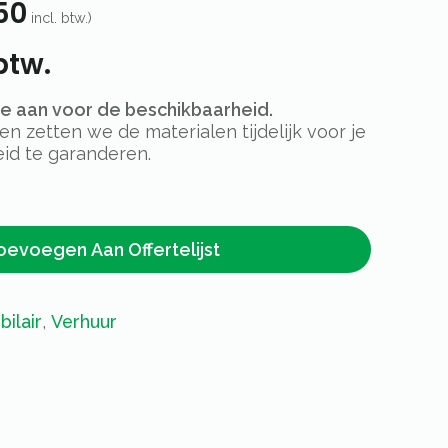
50
incl. btw.)
btw.
rte aan voor de beschikbaarheid.
 zetten we de materialen tijdelijk voor je
id te garanderen.
oevoegen Aan Offertelijst
ilair
,
Verhuur