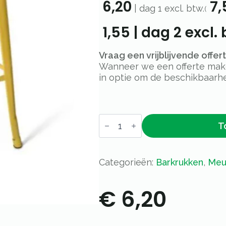
6,20
7,
|
dag 1
excl. btw.
(
1,55
|
dag 2
excl. 
Vraag een vrijblijvende offe
Wanneer we een offerte maken
in optie om de beschikbaarhe
Barkruk
T
Hamburg
geel
aantal
Categorieën:
Barkrukken
,
Meub
€
6,20