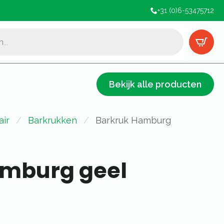
+31 (0)6-53475712
Bekijk alle producten
air
Barkrukken
Barkruk Hamburg
amburg geel