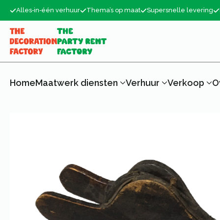
Alles‑in‑één verhuur
Thema’s op maat
Supersnelle levering
Home
Maatwerk diensten
Verhuur
Verkoop
O