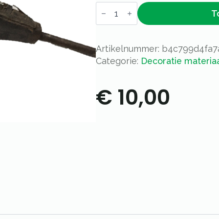
Blaasbalg
T
aantal
Artikelnummer:
b4c799d4fa7
Categorie:
Decoratie materia
€
10,00