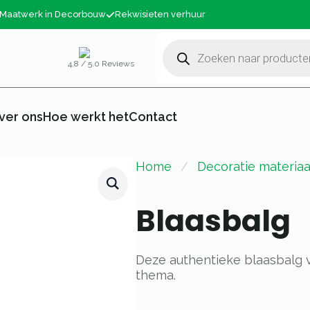
Maatwerk in Decorbouw
Rekwisieten verhuur
Producten
zoeken
4,8 / 5.0 Reviews
ver ons
Hoe werkt het
Contact
Home
Decoratie materiaa
Blaasbalg
Deze authentieke blaasbalg v
thema.