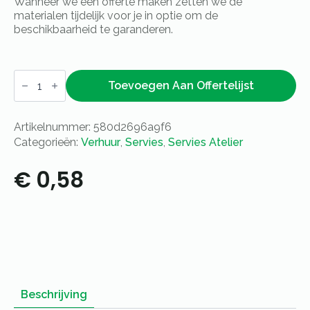
Wanneer we een offerte maken zetten we de
materialen tijdelijk voor je in optie om de
beschikbaarheid te garanderen.
Bord
Atelier
Toevoegen Aan Offertelijst
-
Ø
21cm
Artikelnummer:
580d2696a9f6
aantal
Categorieën:
Verhuur
,
Servies
,
Servies Atelier
€
0,58
Beschrijving