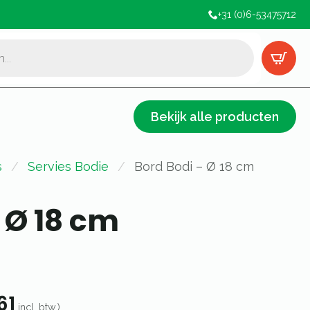
+31 (0)6-53475712
Bekijk alle producten
s
Servies Bodie
Bord Bodi – Ø 18 cm
 Ø 18 cm
61
incl. btw.)