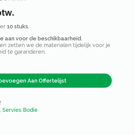
btw.
per
10 stuks
.
rte aan voor de beschikbaarheid.
 zetten we de materialen tijdelijk voor je
id te garanderen.
oevoegen Aan Offertelijst
2
,
Servies Bodie