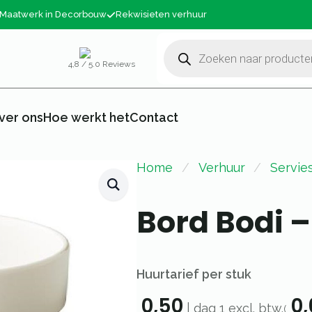
Maatwerk in Decorbouw
Rekwisieten verhuur
Producten
zoeken
4,8 / 5.0 Reviews
ver ons
Hoe werkt het
Contact
Home
Verhuur
Servie
Bord Bodi –
Huurtarief per stuk
0,50
0,
|
dag 1
excl. btw.
(