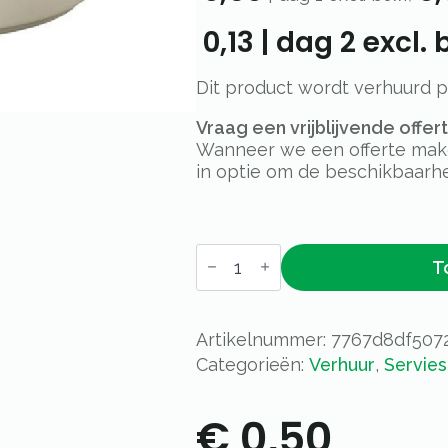
0,13
|
dag 2
excl. 
Dit product wordt verhuurd 
Vraag een vrijblijvende offe
Wanneer we een offerte maken
in optie om de beschikbaarhe
Bord
T
Bodi
-
Ø
18
cm
Artikelnummer:
7767d8df507
aantal
Categorieën:
Verhuur
,
Servies
€
0,50