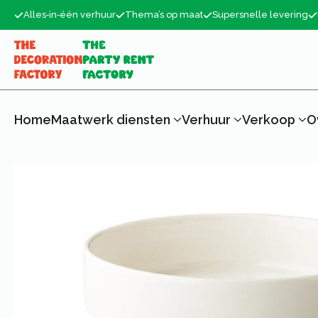
Alles‑in‑één verhuur
Thema’s op maat
Supersnelle levering
Home
Maatwerk diensten
Verhuur
Verkoop
O