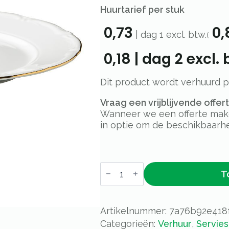
Huurtarief per stuk
0,73
0,
|
dag 1
excl. btw.
(
0,18
|
dag 2
excl. 
Dit product wordt verhuurd 
Vraag een vrijblijvende offe
Wanneer we een offerte maken
in optie om de beschikbaarhe
Bord
T
Maria
Theresa
-
Ø
28
Artikelnummer:
7a76b92e418
cm
Categorieën:
Verhuur
,
Servies
aantal