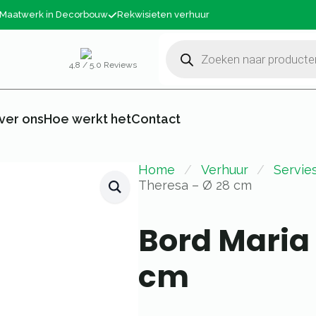
Maatwerk in Decorbouw
Rekwisieten verhuur
Producten
zoeken
4,8 / 5.0 Reviews
ver ons
Hoe werkt het
Contact
Home
Verhuur
Servie
Theresa – Ø 28 cm
Bord Maria 
cm