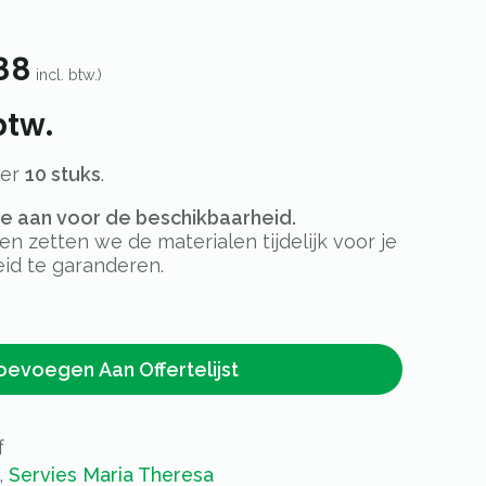
88
incl. btw.)
btw.
per
10 stuks
.
rte aan voor de beschikbaarheid.
 zetten we de materialen tijdelijk voor je
id te garanderen.
oevoegen Aan Offertelijst
f
,
Servies Maria Theresa