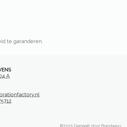
id te garanderen.
VENS
104 A
rationfactory.nl
75712
©2025 Gemaakt door Brandways