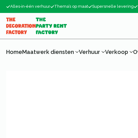
Alles‑in‑één verhuur
Thema’s op maat
Supersnelle levering
Home
Maatwerk diensten
Verhuur
Verkoop
O