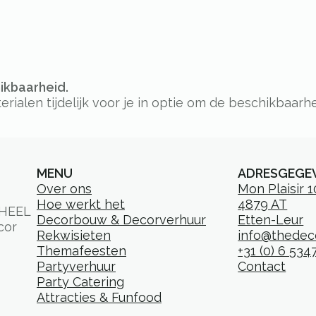
hikbaarheid.
alen tijdelijk voor je in optie om de beschikbaarhe
MENU
ADRESGEGE
Over ons
Mon Plaisir 
Hoe werkt het
4879 AT
HEEL
Decorbouw & Decorverhuur
Etten-Leur
cor
Rekwisieten
info@thedeco
Themafeesten
+31 (0) 6 534
Partyverhuur
Contact
Party Catering
Attracties & Funfood