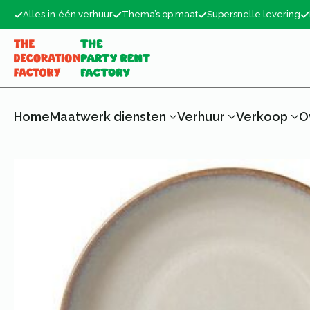
Alles‑in‑één verhuur
Thema’s op maat
Supersnelle levering
Home
Maatwerk diensten
Verhuur
Verkoop
O