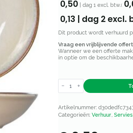
0,50
0,
|
dag 1
excl. btw.
(
0,13
|
dag 2
excl. 
Dit product wordt verhuurd 
Vraag een vrijblijvende offe
Wanneer we een offerte maken
in optie om de beschikbaarhe
Bord
T
Natuur
diep
-
Ø
22cm
Artikelnummer:
d30dedfc734
aantal
Categorieën:
Verhuur
,
Servies