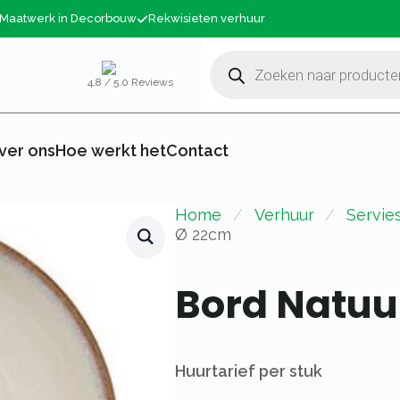
Maatwerk in Decorbouw
Rekwisieten verhuur
Producten
zoeken
4,8 / 5.0 Reviews
ver ons
Hoe werkt het
Contact
Home
Verhuur
Servie
Ø 22cm
Bord Natuu
Huurtarief per stuk