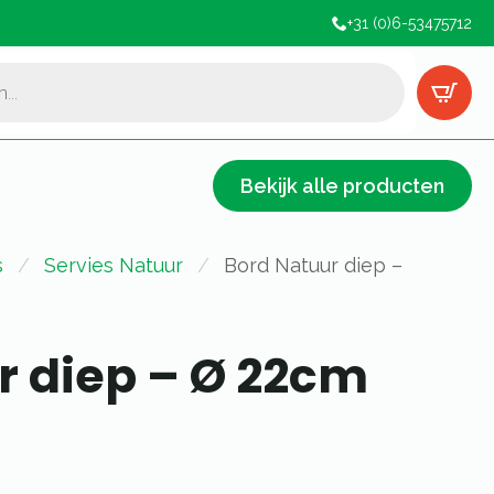
+31 (0)6-53475712
Bekijk alle producten
s
Servies Natuur
Bord Natuur diep –
r diep – Ø 22cm