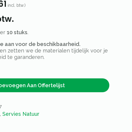
61
incl. btw.)
btw.
per
10 stuks
.
rte aan voor de beschikbaarheid.
 zetten we de materialen tijdelijk voor je
id te garanderen.
oevoegen Aan Offertelijst
7
,
Servies Natuur