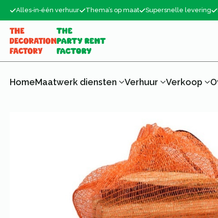
Alles‑in‑één verhuur
Thema’s op maat
Supersnelle levering
Home
Maatwerk diensten
Verhuur
Verkoop
O