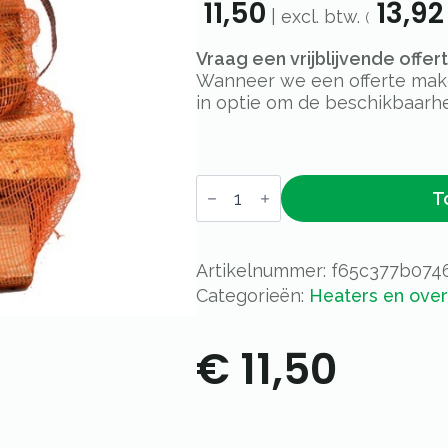
11,50
13,92
| excl. btw.
(
Vraag een vrijblijvende offe
Wanneer we een offerte maken
in optie om de beschikbaarhe
Brandhout
T
aantal
Artikelnummer:
f65c377b074
Categorieën:
Heaters en ove
€
11,50