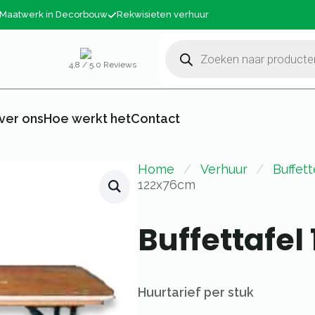
Maatwerk in Decorbouw
Rekwisieten verhuur
Producten
zoeken
4,8 / 5.0 Reviews
ver ons
Hoe werkt het
Contact
Home
Verhuur
Buffet
122x76cm
Buffettafel
Huurtarief per stuk