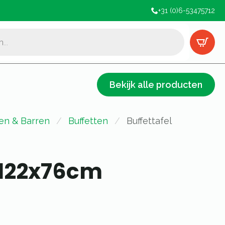
+31 (0)6-53475712
Bekijk alle producten
ten & Barren
Buffetten
Buffettafel
 122x76cm