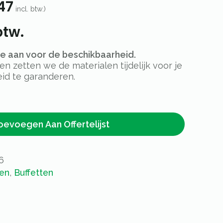
47
incl. btw.)
btw.
rte aan voor de beschikbaarheid.
 zetten we de materialen tijdelijk voor je
id te garanderen.
oevoegen Aan Offertelijst
6
ren
,
Buffetten