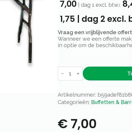
7,00
8,
|
dag 1
excl. btw.
(
1,75
|
dag 2
excl. 
Vraag een vrijblijvende offe
Wanneer we een offerte maken
in optie om de beschikbaarhe
Buffettafel
T
122x76cm
aantal
Artikelnummer:
b59adef81b8
Categorieën:
Buffetten & Bar
€
7,00