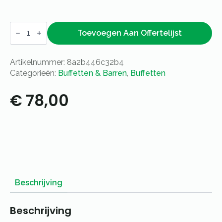
Buffettafel
steigerhout
Toevoegen Aan Offertelijst
mixed
-
2,2m
Artikelnummer:
8a2b446c32b4
aantal
Categorieën:
Buffetten & Barren
,
Buffetten
€
78,00
Beschrijving
Beschrijving