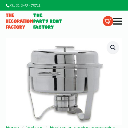
+31 (0)6-53475712
Home
Verhuur
Heaters en overige verwarming