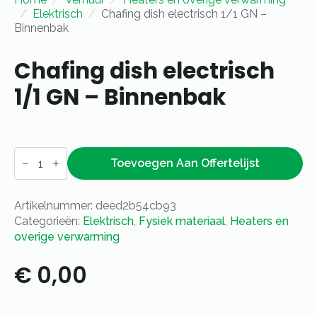
Elektrisch
Chafing dish electrisch 1/1 GN –
Binnenbak
Chafing dish electrisch
1/1 GN – Binnenbak
Chafing
dish
Toevoegen Aan Offertelijst
electrisch
1/1
GN
Artikelnummer:
deed2b54cb93
-
Binnenbak
Categorieën:
Elektrisch
,
Fysiek materiaal
,
Heaters en
aantal
overige verwarming
€
0,00