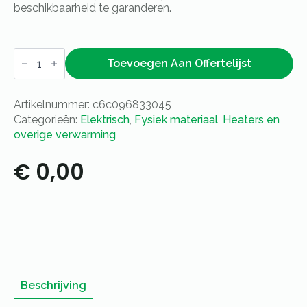
beschikbaarheid te garanderen.
Chafing
dish
Toevoegen Aan Offertelijst
electrisch
1/1
GN
Artikelnummer:
c6c096833045
-
Deksel
Categorieën:
Elektrisch
,
Fysiek materiaal
,
Heaters en
aantal
overige verwarming
€
0,00
Beschrijving