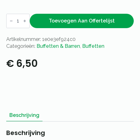
Champagne-
/
Toevoegen Aan Offertelijst
bowlschaal
RVS
aantal
Artikelnummer:
1e0e3ef924c0
Categorieën:
Buffetten & Barren
,
Buffetten
€
6,50
Beschrijving
Beschrijving