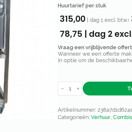
Huurtarief per stuk
315,00
|
dag 1
excl. btw.
(
78,75
|
dag 2
excl
Vraag een vrijblijvende offe
Wanneer we een offerte maken
in optie om de beschikbaarhe
Combisteamer
T
12xGN
-
Stand
alone
aantal
Artikelnummer:
238a7d1d624
Categorieën:
Verhuur
,
Combis