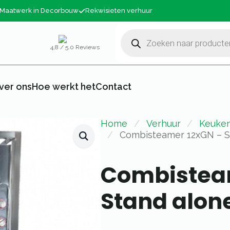
Maatwerk in Decorbouw
Rekwisieten verhuur
Producten
zoeken
4,8 / 5.0 Reviews
ver ons
Hoe werkt het
Contact
Home
Verhuur
Keuken
Combisteamer 12xGN – S
Combistea
Stand alon