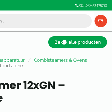
+31 (0)6-53475712
Bekijk alle producten
apparatuur
Combisteamers & Ovens
tand alone
mer 12xGN –
e