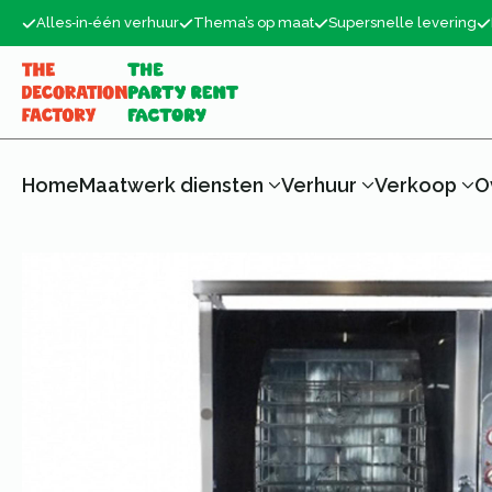
Alles‑in‑één verhuur
Thema’s op maat
Supersnelle levering
Home
Maatwerk diensten
Verhuur
Verkoop
O