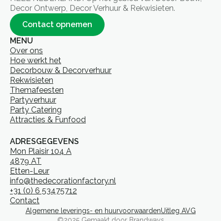
Decor Ontwerp, Decor Verhuur & Rekwisieten.
Contact opnemen
MENU
Over ons
Hoe werkt het
Decorbouw & Decorverhuur
Rekwisieten
Themafeesten
Partyverhuur
Party Catering
Attracties & Funfood
ADRESGEGEVENS
Mon Plaisir 104 A
4879 AT
Etten-Leur
info@thedecorationfactory.nl
+31 (0) 6 53475712
Contact
Algemene leverings- en huurvoorwaarden
Uitleg AVG
©2025 Gemaakt door Brandways