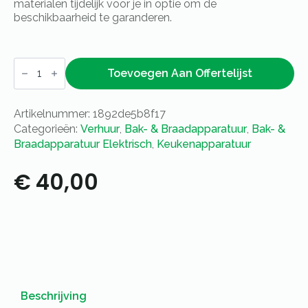
materialen tijdelijk voor je in optie om de
beschikbaarheid te garanderen.
Contactgrill
geribbeld/glad
Toevoegen Aan Offertelijst
aantal
Artikelnummer:
1892de5b8f17
Categorieën:
Verhuur
,
Bak- & Braadapparatuur
,
Bak- &
Braadapparatuur Elektrisch
,
Keukenapparatuur
€
40,00
Beschrijving