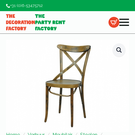
+31 (0)6-53475712
Home
Verhuur
Meubilair
Stoelen