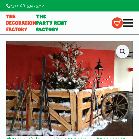
+31 (0)6-53475712
Home
Verhuur
Decorwanden
Decor doeken