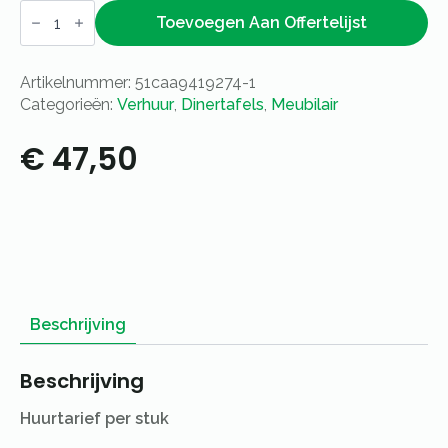
Dinertafel
Marmer
Toevoegen Aan Offertelijst
Industrieel
–
180x80cm
Artikelnummer:
51caa9419274-1
aantal
Categorieën:
Verhuur
,
Dinertafels
,
Meubilair
€
47,50
Beschrijving
Beschrijving
Huurtarief per stuk