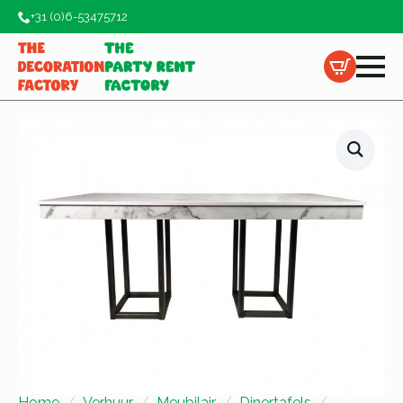
+31 (0)6-53475712
Home
Verhuur
Meubilair
Dinertafels