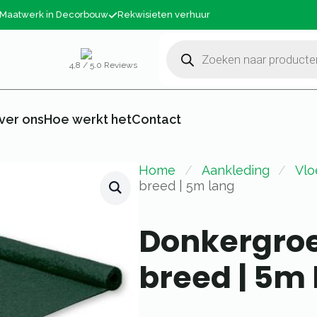
Maatwerk in Decorbouw
Rekwisieten verhuur
Producten
zoeken
4,8 / 5.0 Reviews
ver ons
Hoe werkt het
Contact
Home
Aankleding
Vlo
breed | 5m lang
Donkergroe
breed | 5m