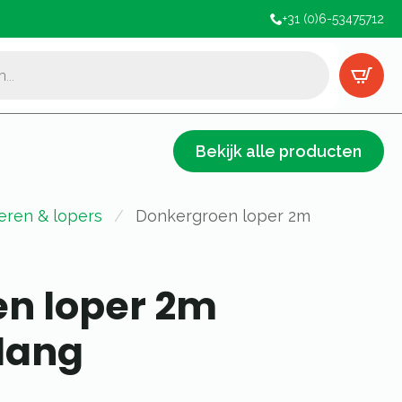
+31 (0)6-53475712
Bekijk alle producten
eren & lopers
Donkergroen loper 2m
n loper 2m
 lang