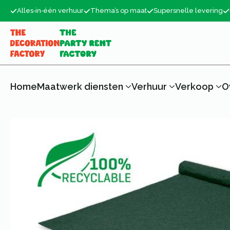
Alles‑in‑één verhuur
Thema’s op maat
Supersnelle levering
Home
Maatwerk diensten
Verhuur
Verkoop
O