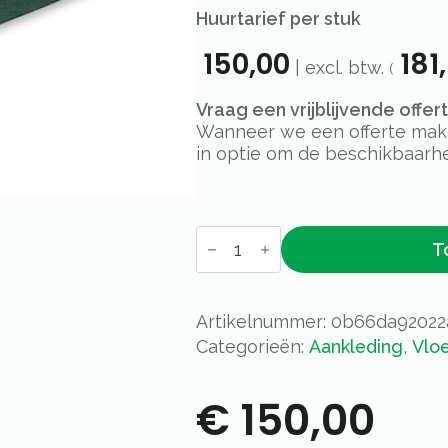
Huurtarief per stuk
150,00
181
| excl. btw.
(
Vraag een vrijblijvende offe
Wanneer we een offerte maken
in optie om de beschikbaarhe
Donkergroen
T
loper
2m
breed
|
5m
Artikelnummer:
0b66da92022
lang
Categorieën:
Aankleding
,
Vloe
aantal
€
150,00