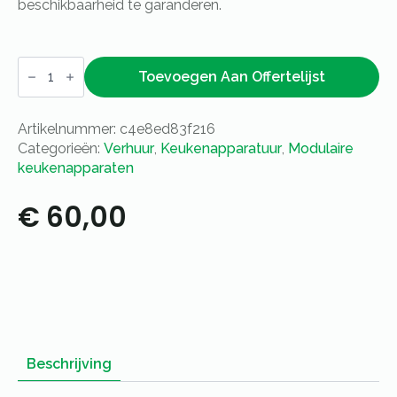
beschikbaarheid te garanderen.
Fornuis
4-
Toevoegen Aan Offertelijst
pits
Modulair
70cm
Artikelnummer:
c4e8ed83f216
-
gas
Categorieën:
Verhuur
,
Keukenapparatuur
,
Modulaire
aantal
keukenapparaten
€
60,00
Beschrijving