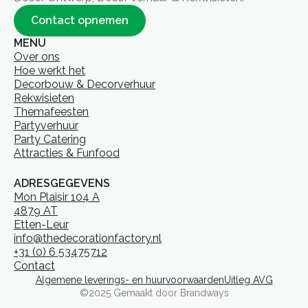
Contact opnemen
MENU
Over ons
Hoe werkt het
Decorbouw & Decorverhuur
Rekwisieten
Themafeesten
Partyverhuur
Party Catering
Attracties & Funfood
ADRESGEGEVENS
Mon Plaisir 104 A
4879 AT
Etten-Leur
info@thedecorationfactory.nl
+31 (0) 6 53475712
Contact
Algemene leverings- en huurvoorwaarden
Uitleg AVG
©2025 Gemaakt door Brandways