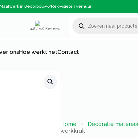
Maatwerk in Decorbouw
Rekwisieten verhuur
Producten
zoeken
4,8 / 5.0 Reviews
ver ons
Hoe werkt het
Contact
Home
Decoratie materiaa
werkkruk