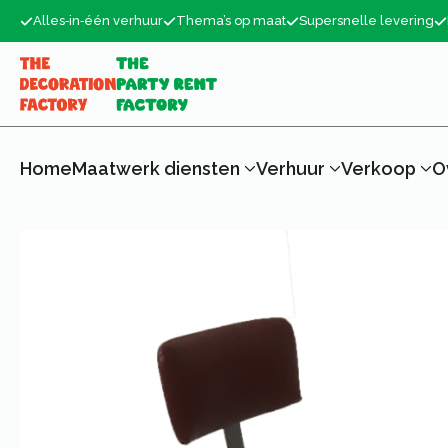
Alles‑in‑één verhuur
Thema’s op maat
Supersnelle levering
Home
Maatwerk diensten
Verhuur
Verkoop
O