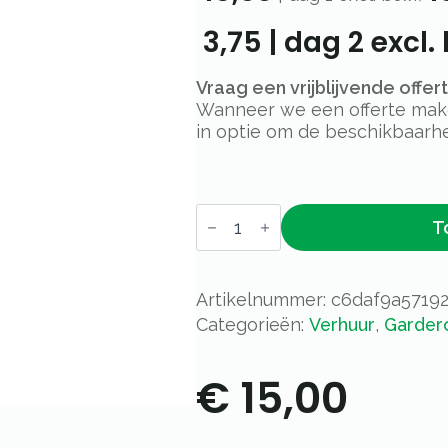
3,75
|
dag 2
excl. 
Vraag een vrijblijvende offe
Wanneer we een offerte maken
in optie om de beschikbaarhe
Kapstok
T
18-
haaks
aantal
Artikelnummer:
c6daf9a5719
Categorieën:
Verhuur
,
Garder
€
15,00