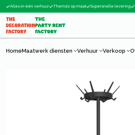
Alles‑in‑één verhuur
Thema’s op maat
Supersnelle levering
Home
Maatwerk diensten
Verhuur
Verkoop
O