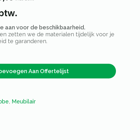
btw.
rte aan voor de beschikbaarheid.
 zetten we de materialen tijdelijk voor je
id te garanderen.
oevoegen Aan Offertelijst
2
obe
,
Meubilair