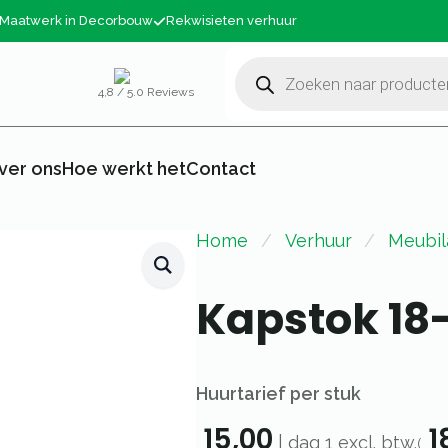
Maatwerk in Decorbouw
Rekwisieten verhuur
Producten
zoeken
4,8 / 5.0 Reviews
ver ons
Hoe werkt het
Contact
Home
Verhuur
Meubil
Kapstok 18
Huurtarief per stuk
15,00
1
|
dag 1
excl. btw.
(