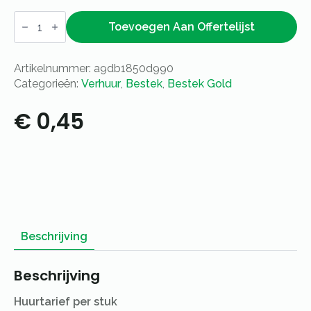
Koffie-
/
Toevoegen Aan Offertelijst
theelepel
goud
-
Artikelnummer:
a9db1850d990
per
stuk
Categorieën:
Verhuur
,
Bestek
,
Bestek Gold
aantal
€
0,45
Beschrijving
Beschrijving
Huurtarief per stuk