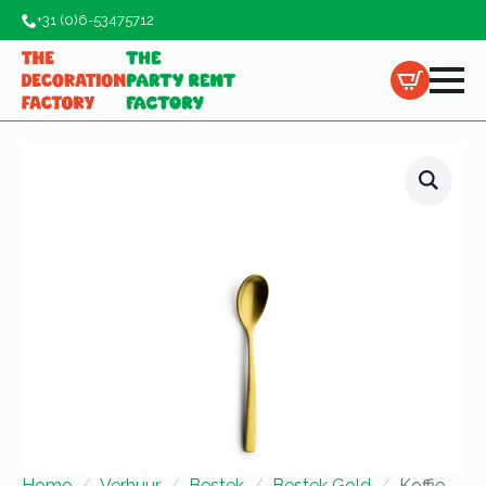
+31 (0)6-53475712
Home
Verhuur
Bestek
Bestek Gold
Koffie-