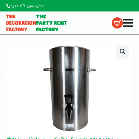
+31 (0)6-53475712
Home
Verhuur
Koffie- & Thee apparatuur