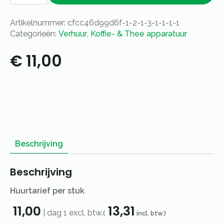
10L
aantal
Artikelnummer:
cfcc46d99d6f-1-2-1-3-1-1-1-1
Categorieën:
Verhuur
,
Koffie- & Thee apparatuur
€
11,00
Beschrijving
Beschrijving
Huurtarief per stuk
11,00
13,31
|
dag 1
excl. btw.
(
incl. btw.)