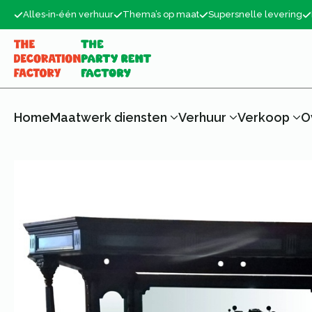
Alles‑in‑één verhuur
Thema’s op maat
Supersnelle levering
Home
Maatwerk diensten
Verhuur
Verkoop
O