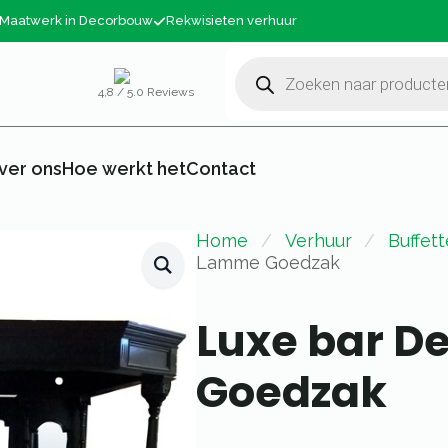
Maatwerk in Decorbouw
Rekwisieten verhuur
Producten
zoeken
4,8 / 5.0 Reviews
ver ons
Hoe werkt het
Contact
Home
Verhuur
Buffet
Lamme Goedzak
Luxe bar 
Goedzak