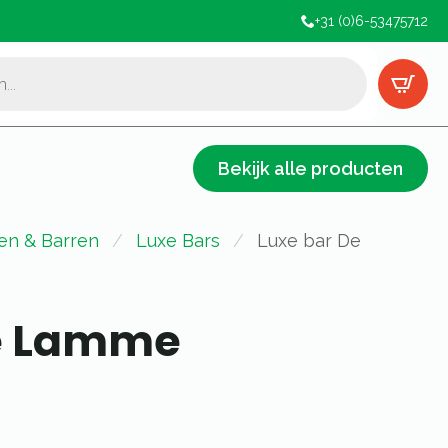
+31 (0)6-53475712
Bekijk alle producten
ten & Barren
Luxe Bars
Luxe bar De
De Lamme