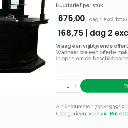
Huurtarief per stuk
675,00
|
dag 1
excl. btw.
(
168,75
|
dag 2
exc
Vraag een vrijblijvende offe
Wanneer we een offerte maken
in optie om de beschikbaarhe
Luxe
T
bar
De
Lamme
Goedzak
aantal
Artikelnummer:
73c4c939d96
Categorieën:
Verhuur
,
Buffett