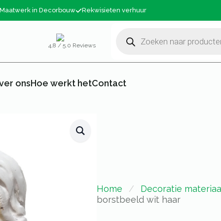
Maatwerk in Decorbouw
Rekwisieten verhuur
Producten
zoeken
4,8 / 5.0 Reviews
ver ons
Hoe werkt het
Contact
Home
Decoratie materiaa
borstbeeld wit haar