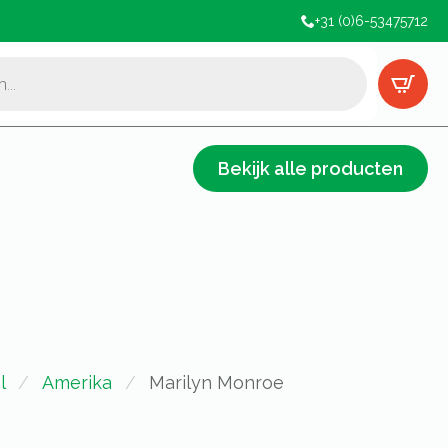
+31 (0)6-53475712
Bekijk alle producten
l
Amerika
Marilyn Monroe