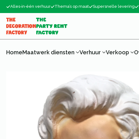
Alles‑in‑één verhuur
Thema’s op maat
Supersnelle levering
Home
Maatwerk diensten
Verhuur
Verkoop
O