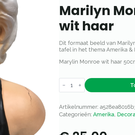
Marilyn Mo
wit haar
Dit formaat beeld van Marily
tafel in het thema Amerika &
Marylin Monroe wit haar 50c
Marilyn
T
Monroe
borstbeeld
wit
haar
aantal
Artikelnummer:
a528ea8016b
Categorieën:
Amerika
,
Decora