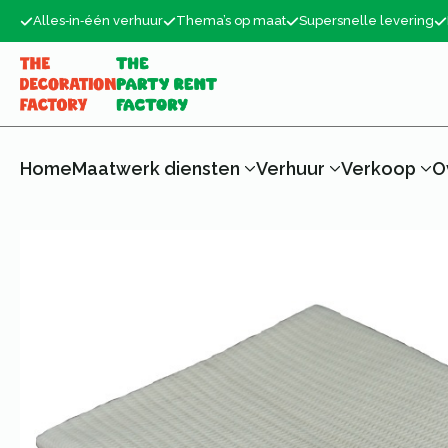
Alles‑in‑één verhuur
Thema’s op maat
Supersnelle levering
Home
Maatwerk diensten
Verhuur
Verkoop
O