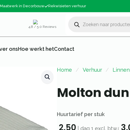
Maatwerk in Decorbouw
Rekwisieten verhuur
Producten
zoeken
4,8 / 5.0 Reviews
ver ons
Hoe werkt het
Contact
Home
Verhuur
Linnen
Molton dun
Huurtarief per stuk
2,50
3,
|
dag 1
excl. btw.
(