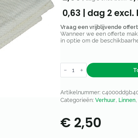
0,63
|
dag 2
excl. 
Vraag een vrijblijvende offe
Wanneer we een offerte maken
in optie om de beschikbaarhe
Molton
T
dun
122x76cm
aantal
Artikelnummer:
c4000dd9b4
Categorieën:
Verhuur
,
Linnen
€
2,50