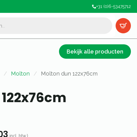
+31 (0)6-53475712
Bekijk alle producten
Molton
Molton dun 122x76cm
 122x76cm
03
incl. btw.)