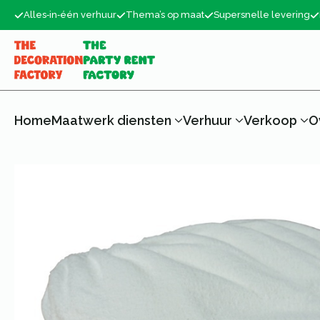
Alles‑in‑één verhuur
Thema’s op maat
Supersnelle levering
Home
Maatwerk diensten
Verhuur
Verkoop
O