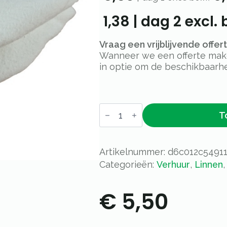
1,38
|
dag 2
excl. 
Vraag een vrijblijvende offe
Wanneer we een offerte maken
in optie om de beschikbaarhe
Molton
T
rond
150cm
aantal
Artikelnummer:
d6c012c5491
Categorieën:
Verhuur
,
Linnen
€
5,50