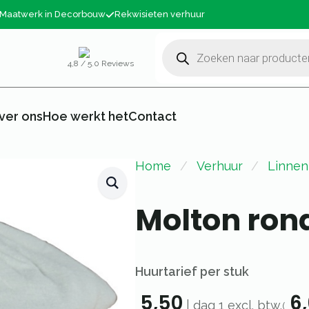
Maatwerk in Decorbouw
Rekwisieten verhuur
Producten
zoeken
4,8 / 5.0 Reviews
ver ons
Hoe werkt het
Contact
Home
Verhuur
Linnen
Molton ron
Huurtarief per stuk
5,50
6,
|
dag 1
excl. btw.
(