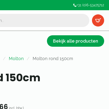
+31 (0)6-53475712
Bekijk alle producten
Molton
Molton rond 150cm
d 150cm
66
incl. btw.)