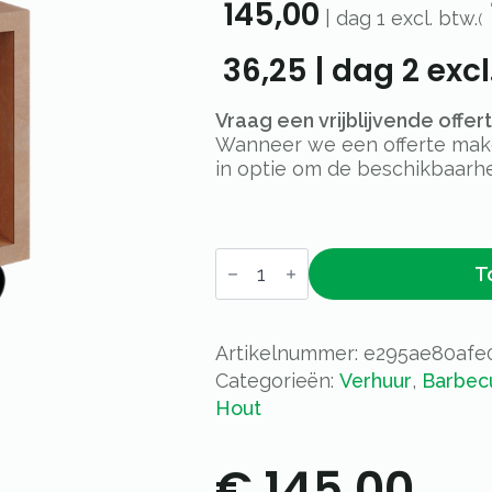
145,00
|
dag 1
excl. btw.
(
36,25
|
dag 2
excl
Vraag een vrijblijvende offe
Wanneer we een offerte maken
in optie om de beschikbaarhe
OFYR
T
⌀100cm
-
Barbecue
aantal
Artikelnummer:
e295ae80afe
Categorieën:
Verhuur
,
Barbec
Hout
€
145,00