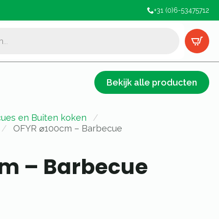
+31 (0)6-53475712
Bekijk alle producten
ues en Buiten koken
OFYR ⌀100cm – Barbecue
m – Barbecue