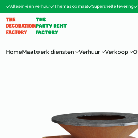
Alles‑in‑één verhuur
Thema’s op maat
Supersnelle levering
Home
Maatwerk diensten
Verhuur
Verkoop
O