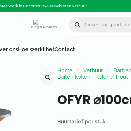
Maatwerk in Decorbouw
Rekwisieten verhuur
Producten
zoeken
4,8 / 5.0 Reviews
ver ons
Hoe werkt het
Contact
Home
Verhuur
Barbec
Buiten koken - Kolen / Hout
OFYR ⌀100c
Huurtarief per stuk