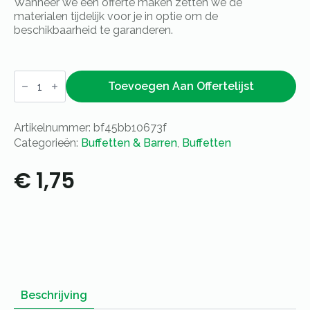
Wanneer we een offerte maken zetten we de
materialen tijdelijk voor je in optie om de
beschikbaarheid te garanderen.
Opscheplepel
melamine
Toevoegen Aan Offertelijst
zwart
aantal
Artikelnummer:
bf45bb10673f
Categorieën:
Buffetten & Barren
,
Buffetten
€
1,75
Beschrijving