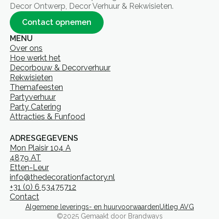
Decor Ontwerp, Decor Verhuur & Rekwisieten.
Contact opnemen
MENU
Over ons
Hoe werkt het
Decorbouw & Decorverhuur
Rekwisieten
Themafeesten
Partyverhuur
Party Catering
Attracties & Funfood
ADRESGEGEVENS
Mon Plaisir 104 A
4879 AT
Etten-Leur
info@thedecorationfactory.nl
+31 (0) 6 53475712
Contact
Algemene leverings- en huurvoorwaarden
Uitleg AVG
©2025 Gemaakt door Brandways