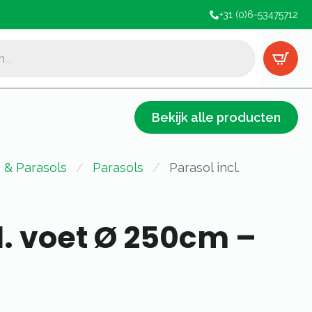
+31 (0)6-53475712
Bekijk alle producten
 & Parasols
Parasols
Parasol incl.
l. voet Ø 250cm –