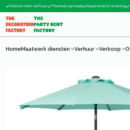
Alles‑in‑één verhuur
Thema’s op maat
Supersnelle levering
Home
Maatwerk diensten
Verhuur
Verkoop
O