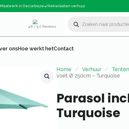
Maatwerk in Decorbouw
Rekwisieten verhuur
Producten
zoeken
4,8 / 5.0 Reviews
ver ons
Hoe werkt het
Contact
Home
Verhuur
Tenten
voet Ø 250cm – Turquoise
Parasol inc
Turquoise