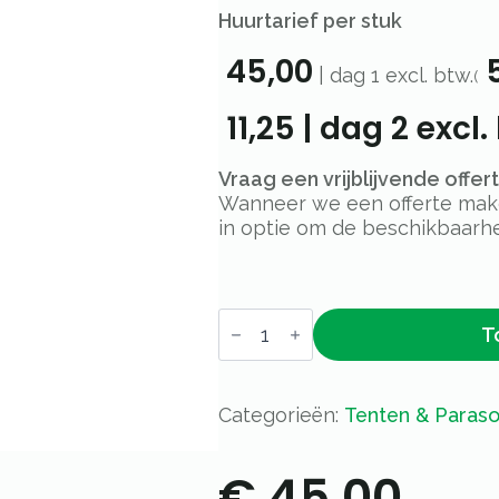
Huurtarief per stuk
45,00
5
|
dag 1
excl. btw.
(
11,25
|
dag 2
excl.
Vraag een vrijblijvende offe
Wanneer we een offerte maken
in optie om de beschikbaarhe
Parasol
T
incl.
voet
Ø
250cm
–
Categorieën:
Tenten & Paraso
Turquoise
aantal
€
45,00