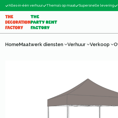
Alles‑in‑één verhuur
Thema’s op maat
Supersnelle levering
Home
Maatwerk diensten
Verhuur
Verkoop
O