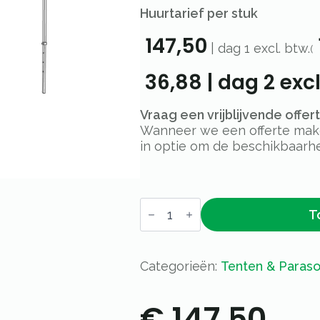
Huurtarief per stuk
147,50
|
dag 1
excl. btw.
(
36,88
|
dag 2
excl
Vraag een vrijblijvende offe
Wanneer we een offerte maken
in optie om de beschikbaarhe
Partytent
T
–
Easy
up
–
3
Categorieën:
Tenten & Paraso
x
3m
–
€
147,50
zand