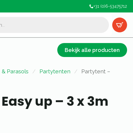
+31 (0)6-53475712
Bekijk alle producten
 & Parasols
Partytenten
Partytent –
 Easy up – 3 x 3m