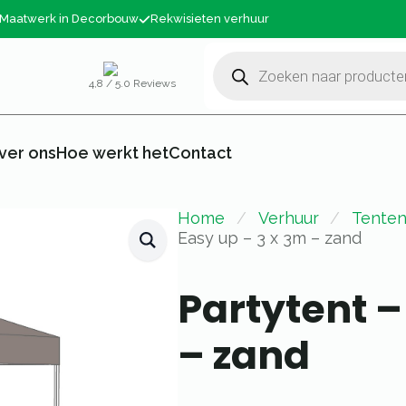
Maatwerk in Decorbouw
Rekwisieten verhuur
Producten
zoeken
4,8 / 5.0 Reviews
ver ons
Hoe werkt het
Contact
Home
Verhuur
Tenten
Easy up – 3 x 3m – zand
Partytent –
– zand