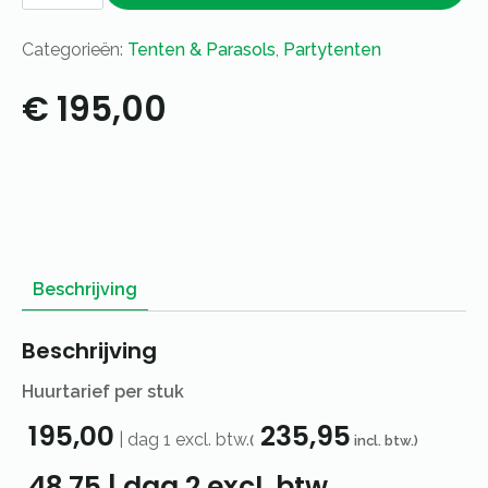
Easy
up
–
Categorieën:
Tenten & Parasols
,
Partytenten
6
x
3m
€
195,00
–
zand
aantal
Beschrijving
Beschrijving
Huurtarief per stuk
195,00
235,95
|
dag 1
excl. btw.
(
incl. btw.)
48,75
|
dag 2
excl. btw.