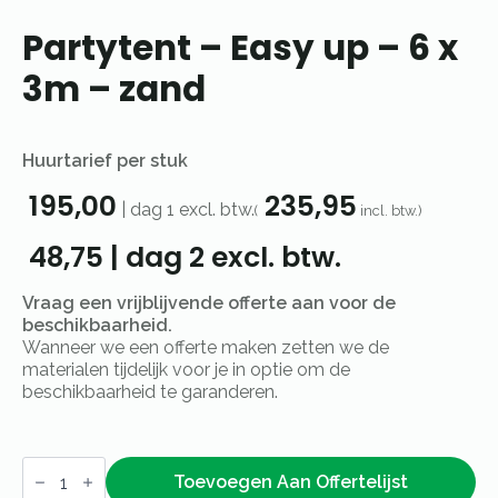
Partytent – Easy up – 6 x
3m – zand
Huurtarief per stuk
195,00
235,95
|
dag 1
excl. btw.
(
incl. btw.)
48,75
|
dag 2
excl. btw.
Vraag een vrijblijvende offerte aan voor de
beschikbaarheid.
Wanneer we een offerte maken zetten we de
materialen tijdelijk voor je in optie om de
beschikbaarheid te garanderen.
Partytent
–
Toevoegen Aan Offertelijst