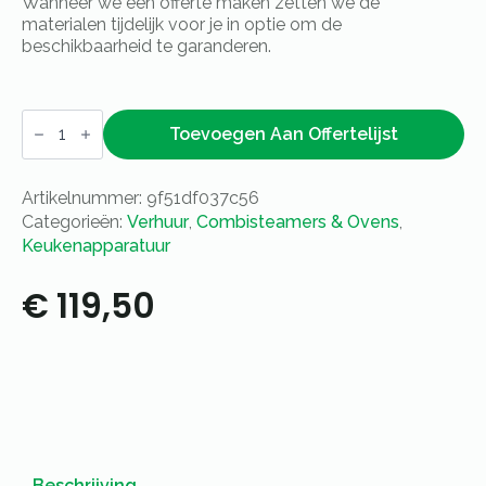
Wanneer we een offerte maken zetten we de
materialen tijdelijk voor je in optie om de
beschikbaarheid te garanderen.
Pizzaoven
400V
Toevoegen Aan Offertelijst
op
onderstel,
inclusief
Artikelnummer:
9f51df037c56
pizza
schep
Categorieën:
Verhuur
,
Combisteamers & Ovens
,
&
Keukenapparatuur
borstel
aantal
€
119,50
Beschrijving