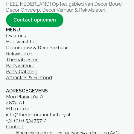
HEEL NEDERLAND! Op het gebied van Decor Bouw,
Decor Ontwerp, Decor Verhuur & Rekwisieten.
Contact opnemen
MENU
Over ons
Hoe werkt het
Decorbouw & Decorverhuur
Rekwisieten
Themafeesten
Partyverhuur
Party Catering
Attracties & Funfood
ADRESGEGEVENS
Mon Plaisir 104 A
4879 AT
Etten-Leur
info@thedecorationfactory.nl
+31 (0) 6 53475712
Contact
Algemene leverings- en huurvoorwaarden
Uitleg AVG