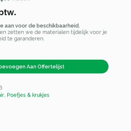
btw.
rte aan voor de beschikbaarheid.
 zetten we de materialen tijdelijk voor je
id te garanderen.
oevoegen Aan Offertelijst
6
ir
,
Poefjes & krukjes