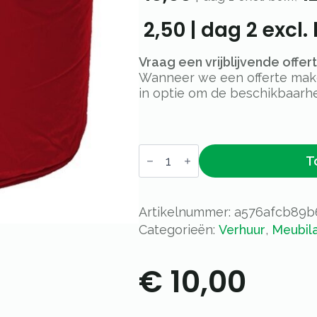
2,50
|
dag 2
excl. 
Vraag een vrijblijvende offe
Wanneer we een offerte maken
in optie om de beschikbaarhe
Poefje
T
rood
aantal
Artikelnummer:
a576afcb89b
Categorieën:
Verhuur
,
Meubila
€
10,00