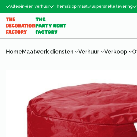
Alles‑in‑één verhuur
Thema’s op maat
Supersnelle levering
Home
Maatwerk diensten
Verhuur
Verkoop
O