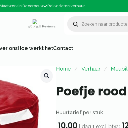
Maatwerk in Decorbouw
Rekwisieten verhuur
Producten
zoeken
4,8 / 5.0 Reviews
ver ons
Hoe werkt het
Contact
Home
Verhuur
Meubil
Poefje rood
Huurtarief per stuk
10,00
12
|
dag 1
excl. btw.
(