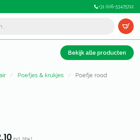
+31 (0)6-53475712
Bekijk alle producten
air
Poefjes & krukjes
Poefje rood
,10
incl. btw.)