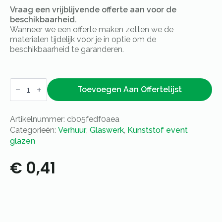
Vraag een vrijblijvende offerte aan voor de
beschikbaarheid.
Wanneer we een offerte maken zetten we de
materialen tijdelijk voor je in optie om de
beschikbaarheid te garanderen.
Polycarbonaat
picardie
Toevoegen Aan Offertelijst
glas
-
25cl
Artikelnummer:
cb05fedf0aea
aantal
Categorieën:
Verhuur
,
Glaswerk
,
Kunststof event
glazen
€
0,41