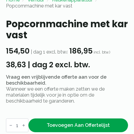
Popcornmachine met kar vast
Popcornmachine met kar
vast
154,50
186,95
|
dag 1
excl. btw.
(
incl. btw.)
38,63
|
dag 2
excl. btw.
Vraag een vrijblijvende offerte aan voor de
beschikbaarheid.
Wanneer we een offerte maken zetten we de
materialen tijdelijk voor je in optie om de
beschikbaarheid te garanderen.
Popcornmachine
met
Toevoegen Aan Offertelijst
kar