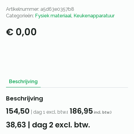
vast
aantal
Artikelnummer:
a5d63e0357b8
Categorieën:
Fysiek materiaal
,
Keukenapparatuur
€
0,00
Beschrijving
Beschrijving
154,50
186,95
|
dag 1
excl. btw.
(
incl. btw.)
38,63
|
dag 2
excl. btw.