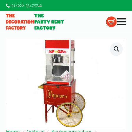
+31 (0)6-53475712
Home
Verhuur
Keukenapparatuur