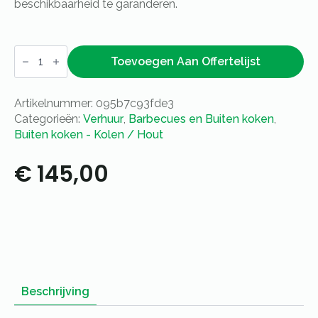
beschikbaarheid te garanderen.
Primogrill
barbecue
Toevoegen Aan Offertelijst
op
RVS
onderstel
Artikelnummer:
095b7c93fde3
aantal
Categorieën:
Verhuur
,
Barbecues en Buiten koken
,
Buiten koken - Kolen / Hout
€
145,00
Beschrijving