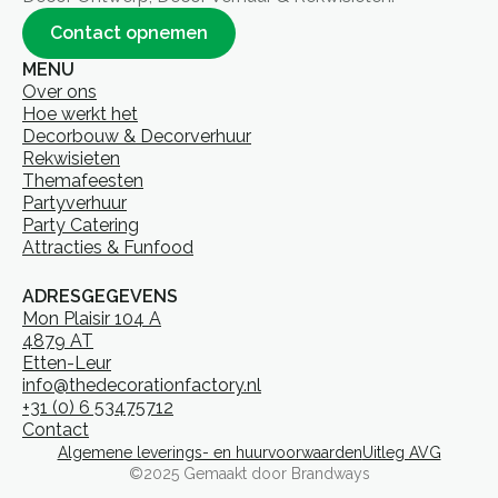
Contact opnemen
MENU
Over ons
Hoe werkt het
Decorbouw & Decorverhuur
Rekwisieten
Themafeesten
Partyverhuur
Party Catering
Attracties & Funfood
ADRESGEGEVENS
Mon Plaisir 104 A
4879 AT
Etten-Leur
info@thedecorationfactory.nl
+31 (0) 6 53475712
Contact
Algemene leverings- en huurvoorwaarden
Uitleg AVG
©2025 Gemaakt door Brandways