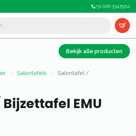
+31 (0)6-53475712
Bekijk alle producten
air
Salontafels
Salontafel /
 Bijzettafel EMU