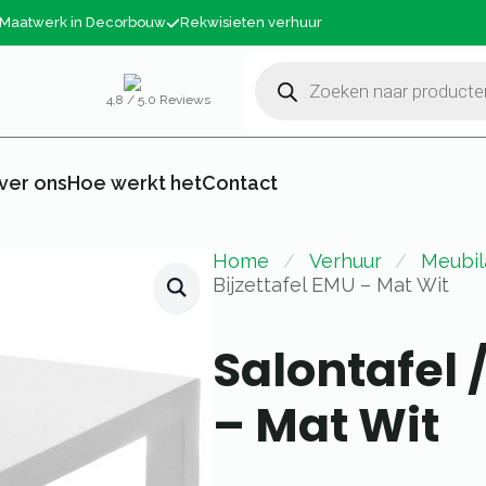
Maatwerk in Decorbouw
Rekwisieten verhuur
Producten
zoeken
4,8 / 5.0 Reviews
ver ons
Hoe werkt het
Contact
Home
Verhuur
Meubil
Bijzettafel EMU – Mat Wit
Salontafel /
– Mat Wit