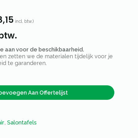
8,15
incl. btw.)
btw.
rte aan voor de beschikbaarheid.
 zetten we de materialen tijdelijk voor je
id te garanderen.
oevoegen Aan Offertelijst
ir
,
Salontafels