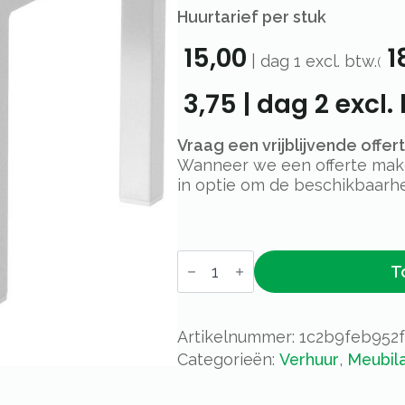
Huurtarief per stuk
15,00
1
|
dag 1
excl. btw.
(
3,75
|
dag 2
excl. 
Vraag een vrijblijvende offe
Wanneer we een offerte maken
in optie om de beschikbaarhe
Salontafel
T
/
Bijzettafel
EMU
-
Mat
Artikelnummer:
1c2b9feb952f
Wit
Categorieën:
Verhuur
,
Meubila
aantal