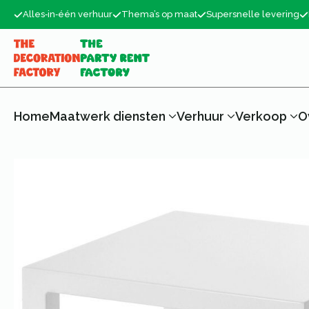
Alles‑in‑één verhuur
Thema’s op maat
Supersnelle levering
Home
Maatwerk diensten
Verhuur
Verkoop
O