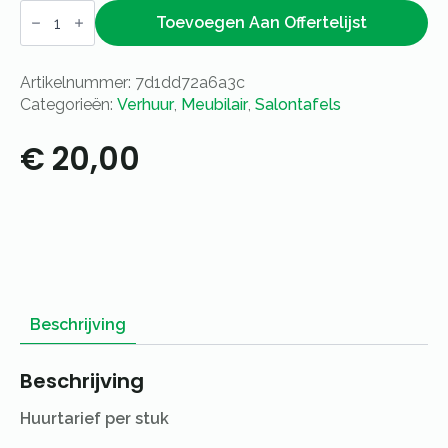
Salontafel
Industrial
Toevoegen Aan Offertelijst
White
80x80cm
aantal
Artikelnummer:
7d1dd72a6a3c
Categorieën:
Verhuur
,
Meubilair
,
Salontafels
€
20,00
Beschrijving
Beschrijving
Huurtarief per stuk