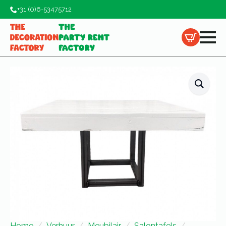
+31 (0)6-53475712
Home
Verhuur
Meubilair
Salontafels